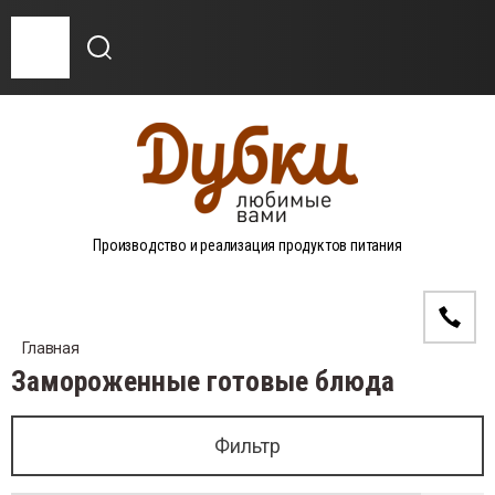
Назад
баса варёная
Производство и реализация продуктов питания
дельки, сосиски, шпикачки
тчина
Главная
ликатесы
Замороженные готовые блюда
рокопчёная колбаса
Фильтр
ено-копчёная колбаса